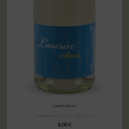
Laurin-Secco
Produkt enthält: 0,75
l
10,67
€
/
l
8,00
€