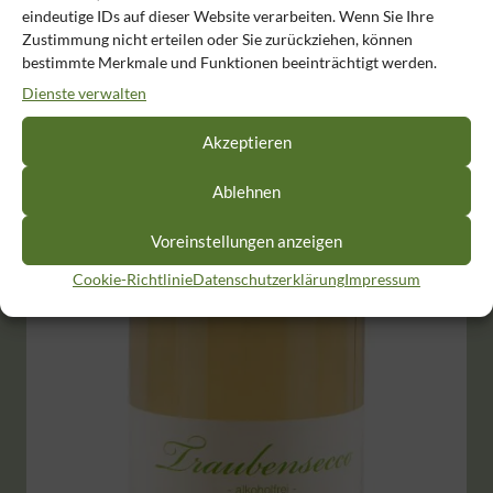
eindeutige IDs auf dieser Website verarbeiten. Wenn Sie Ihre
Zustimmung nicht erteilen oder Sie zurückziehen, können
bestimmte Merkmale und Funktionen beeinträchtigt werden.
Dienste verwalten
Akzeptieren
Traubensecco – rot (alkoholfrei)
Ablehnen
Produkt enthält: 0,75
l
9,33
€
/
l
7,00
€
Voreinstellungen anzeigen
Cookie-Richtlinie
Datenschutzerklärung
Impressum