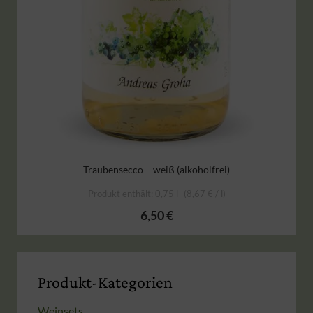
Traubensecco – weiß (alkoholfrei)
Produkt enthält: 0,75
l
8,67
€
/
l
6,50
€
Produkt-Kategorien
Weinsets