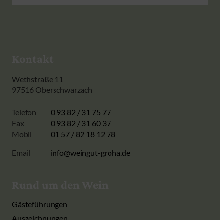
Kontakt
Wethstraße 11
97516 Oberschwarzach
Telefon
0 93 82 / 31 75 77
Fax
0 93 82 / 31 60 37
Mobil
01 57 / 82 18 12 78
Email
info@weingut-groha.de
Rund um den Wein
Gästeführungen
Auszeichnungen