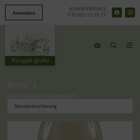
KUNDENSERVICE
Anmelden
0 93 82 / 31 75 77
Secco´s
Das prickelnde Vergnügen