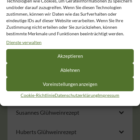
Herbstrezepte
Technologien wie Cookies, um Geräteinformationen zu speichern
und/oder darauf zuzugreifen. Wenn Sie diesen Technologien
zustimmen, können wir Daten wie das Surfverhalten oder
eindeutige IDs auf dieser Website verarbeiten. Wenn Sie Ihre
Überbackener Kürbis
Zustimmung nicht erteilen oder Sie zurückziehen, können
bestimmte Merkmale und Funktionen beeinträchtigt werden.
Dienste verwalten
Weihnachtszeit –
Akzeptieren
Winterrezepte
Ablehnen
Voreinstellungen anzeigen
Patricias Fruchtpunsch
Cookie-Richtlinie
Datenschutzerklärung
Impressum
Susannes Glühweinrezept
Huberts Glühweinrezept