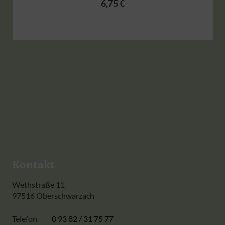
6,75
€
Kontakt
Wethstraße 11
97516 Oberschwarzach
Telefon
0 93 82 / 31 75 77