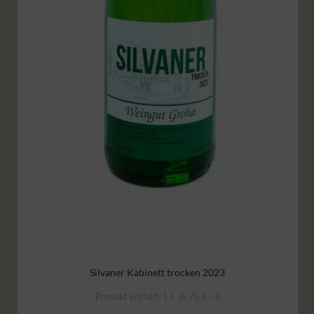
Silvaner Kabinett trocken 2023
Produkt enthält: 1
l
6,75
€
/
l