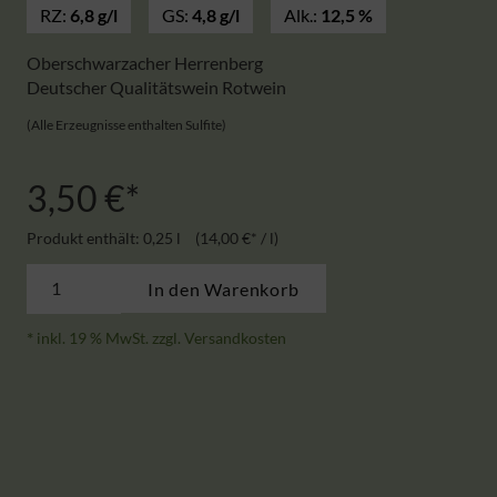
RZ:
6,8 g/l
GS:
4,8 g/l
Alk.:
12,5 %
Oberschwarzacher Herrenberg
Deutscher Qualitätswein Rotwein
(Alle Erzeugnisse enthalten Sulfite)
3,50
€
Produkt enthält: 0,25
l
14,00
€
/
l
Domina
In den Warenkorb
trocken
2024
*
inkl. 19 % MwSt.
zzgl.
Versandkosten
Menge