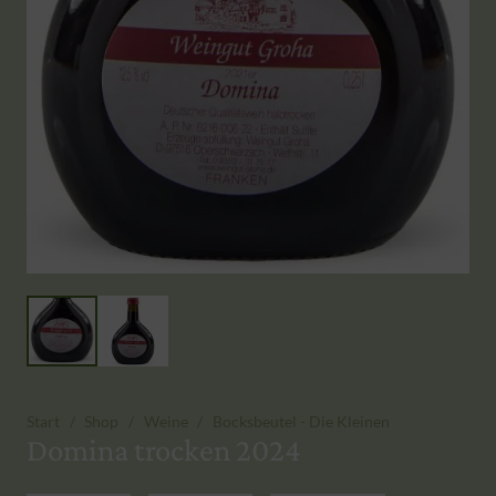
Start
/
Shop
/
Weine
/
Bocksbeutel - Die Kleinen
Domina trocken 2024