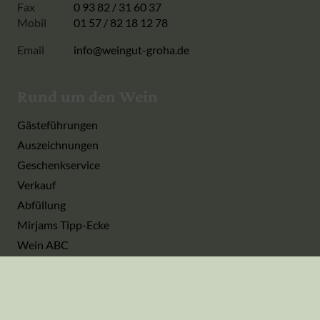
Fax
0 93 82 / 31 60 37
Mobil
01 57 / 82 18 12 78
Email
info@weingut-groha.de
Rund um den Wein
Gästeführungen
Auszeichnungen
Geschenkservice
Verkauf
Abfüllung
Mirjams Tipp-Ecke
Wein ABC
Informationen
Liefer- und Versandbedingungen