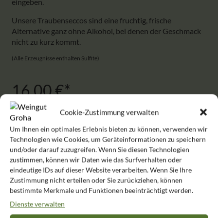
eingeben.
Unsere Traubenseccos sind eine fruchtig, frische
Alternative ganz ohne Alkohol, bei denen der Geschmack
nicht zu kurz kommt.
(Alle Erzeugnisse enthalten Sulfite)
16,00
€
Produkt enthält: 1,5
l
10,67
€
/
l
Cookie-Zustimmung verwalten
Alkoholfreies,
Um Ihnen ein optimales Erlebnis bieten zu können, verwenden wir
In den Warenkorb
prickelndes
Technologien wie Cookies, um Geräteinformationen zu speichern
Vergnügen
und/oder darauf zuzugreifen. Wenn Sie diesen Technologien
*
inkl. 19 % MwSt.
zzgl.
Versandkosten
„Traubensecco-
zustimmen, können wir Daten wie das Surfverhalten oder
Duo“
eindeutige IDs auf dieser Website verarbeiten. Wenn Sie Ihre
in
Zustimmung nicht erteilen oder Sie zurückziehen, können
neutraler
bestimmte Merkmale und Funktionen beeinträchtigt werden.
Geschenkverpackung
Dienste verwalten
Menge