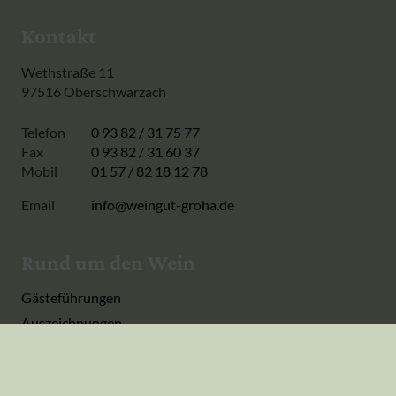
Kontakt
Wethstraße 11
97516 Oberschwarzach
Telefon
0 93 82 / 31 75 77
Fax
0 93 82 / 31 60 37
Mobil
01 57 / 82 18 12 78
Email
info@weingut-groha.de
Rund um den Wein
Gästeführungen
Auszeichnungen
Geschenkservice
Verkauf