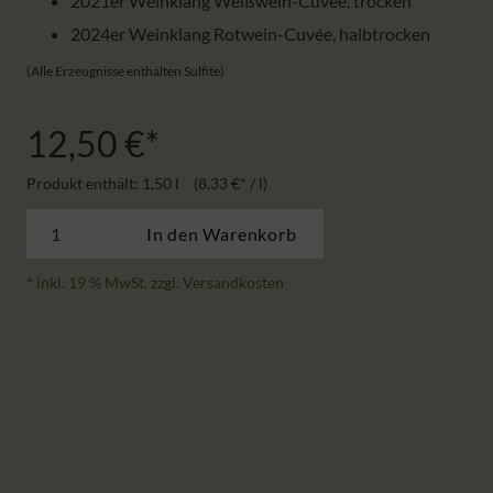
2021er Weinklang Weißwein-Cuvée, trocken
2024er Weinklang Rotwein-Cuvée, halbtrocken
(Alle Erzeugnisse enthalten Sulfite)
12,50
€
Produkt enthält: 1,50
l
8,33
€
/
l
Weinklang
In den Warenkorb
Duo
Menge
*
inkl. 19 % MwSt.
zzgl.
Versandkosten