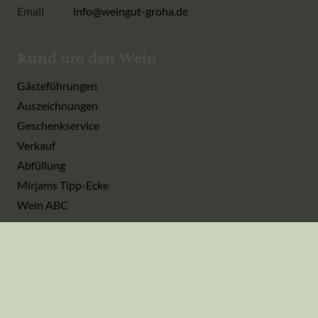
Email
info@weingut-groha.de
Rund um den Wein
Gästeführungen
Auszeichnungen
Geschenkservice
Verkauf
Abfüllung
Mirjams Tipp-Ecke
Wein ABC
Informationen
Liefer- und Versandbedingungen
Datenschutzerklärung
AGB