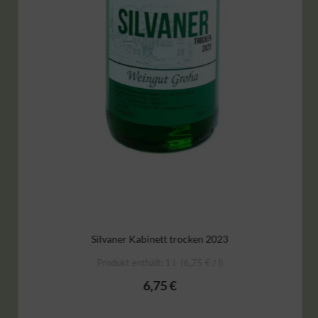
Silvaner Kabinett trocken 2023
Produkt enthält: 1
l
6,75
€
/
l
6,75
€