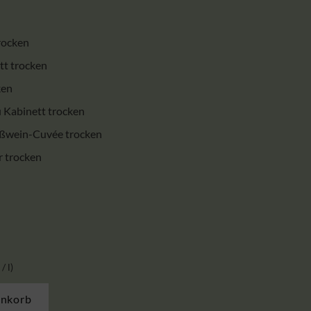
rocken
tt trocken
ken
 Kabinett trocken
ßwein-Cuvée trocken
 trocken
/
l
enkorb