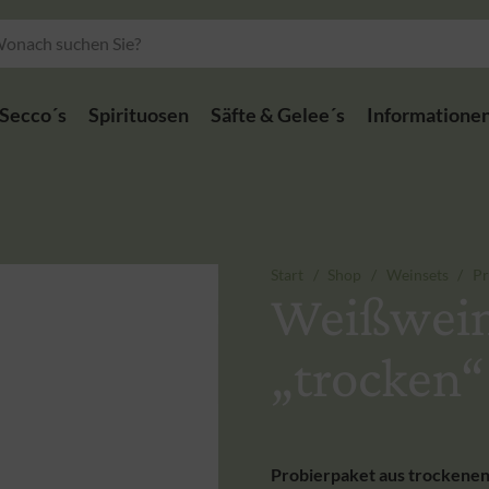
Secco´s
Spirituosen
Säfte & Gelee´s
Informatione
Start
/
Shop
/
Weinsets
/
Pr
Weißwein
„trocken“
Probierpaket aus trockenen 