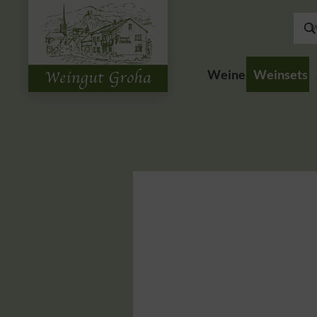
Weine
Weinsets