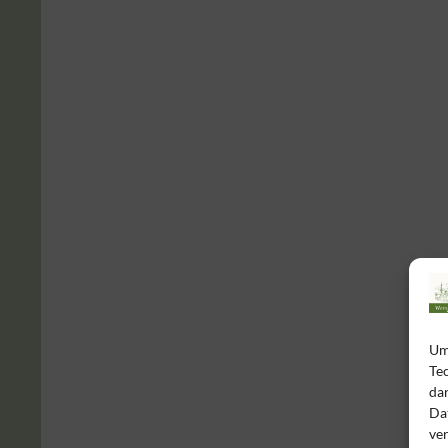
Um
Te
da
Dat
ver