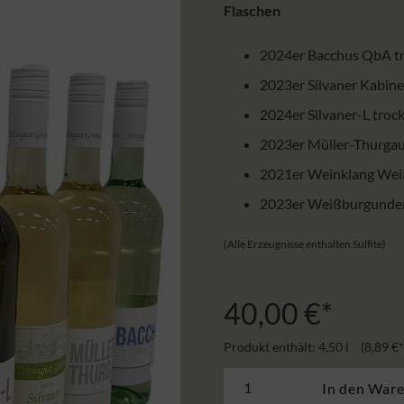
Flaschen
2024er Bacchus QbA t
2023er Silvaner Kabine
2024er Silvaner-L troc
2023er Müller-Thurgau
2021er Weinklang Wei
2023er Weißburgunder
(Alle Erzeugnisse enthalten Sulfite)
40,00
€
Produkt enthält: 4,50
l
8,89
€
Weißwein-
In den War
Paket